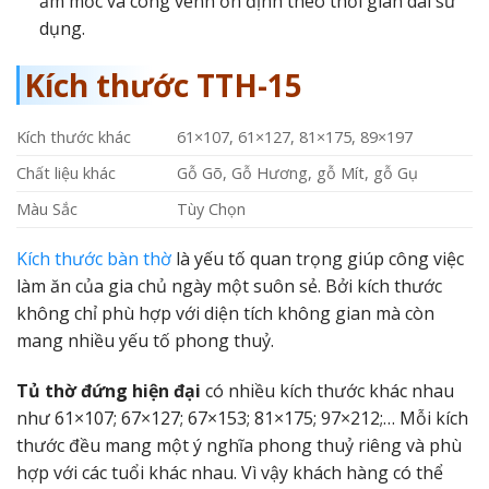
ẩm mốc và cong vênh ổn định theo thời gian dài sử
dụng.
Kích thước TTH-15
Kích thước khác
61×107, 61×127, 81×175, 89×197
Chất liệu khác
Gỗ Gõ, Gỗ Hương, gỗ Mít, gỗ Gụ
Màu Sắc
Tùy Chọn
Kích thước bàn thờ
là yếu tố quan trọng giúp công việc
làm ăn của gia chủ ngày một suôn sẻ. Bởi kích thước
không chỉ phù hợp với diện tích không gian mà còn
mang nhiều yếu tố phong thuỷ.
Tủ thờ đứng hiện đại
có nhiều kích thước khác nhau
như 61×107; 67×127; 67×153; 81×175; 97×212;… Mỗi kích
thước đều mang một ý nghĩa phong thuỷ riêng và phù
hợp với các tuổi khác nhau. Vì vậy khách hàng có thể