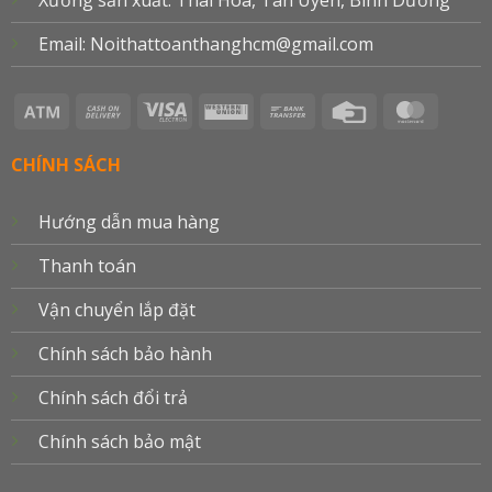
Xưởng sản xuất: Thái Hòa, Tân Uyên, Bình Dương
Email: Noithattoanthanghcm@gmail.com
Atm
Cash
Visa
Western
Bank
Credit
Master
On
Electron
Union
Transfer
Card
Delivery
CHÍNH SÁCH
Hướng dẫn mua hàng
Thanh toán
Vận chuyển lắp đặt
Chính sách bảo hành
Chính sách đổi trả
Chính sách bảo mật