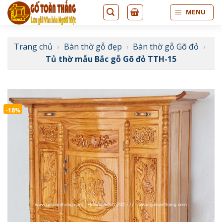
Bỏ
MENU
qua
nội
dung
Trang chủ
›
Bàn thờ gỗ đẹp
›
Bàn thờ gỗ Gõ đỏ
›
Tủ thờ mẫu Bắc gỗ Gõ đỏ TTH-15
-18%