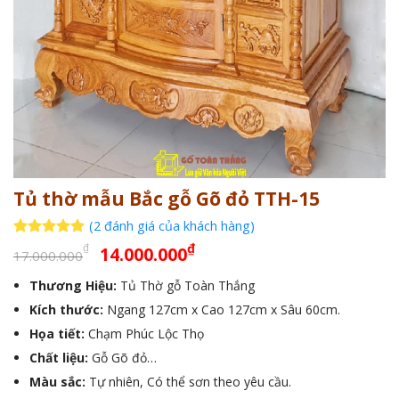
Tủ thờ mẫu Bắc gỗ Gõ đỏ TTH-15
(
2
đánh giá của khách hàng)
Giá
Giá
5
2
trên 5
₫
₫
14.000.000
17.000.000
dựa trên
gốc
hiện
đánh giá
Thương Hiệu:
Tủ Thờ gỗ Toàn Thắng
là:
tại
Kích thước:
17.000.000₫.
Ngang 127cm x Cao 127cm x Sâu 60cm.
là:
14.000.000₫.
Họa tiết:
Chạm Phúc Lộc Thọ
Chất liệu:
Gỗ Gõ đỏ…
Màu sắc:
Tự nhiên, Có thể sơn theo yêu cầu.