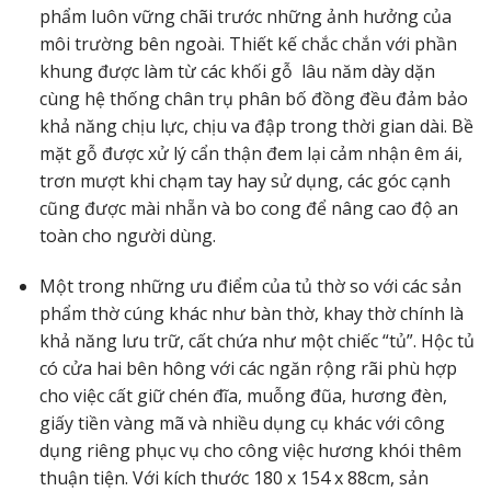
phẩm luôn vững chãi trước những ảnh hưởng của
môi trường bên ngoài. Thiết kế chắc chắn với phần
khung được làm từ các khối gỗ lâu năm dày dặn
cùng hệ thống chân trụ phân bố đồng đều đảm bảo
khả năng chịu lực, chịu va đập trong thời gian dài. Bề
mặt gỗ được xử lý cẩn thận đem lại cảm nhận êm ái,
trơn mượt khi chạm tay hay sử dụng, các góc cạnh
cũng được mài nhẵn và bo cong để nâng cao độ an
toàn cho người dùng.
Một trong những ưu điểm của tủ thờ so với các sản
phẩm thờ cúng khác như bàn thờ, khay thờ chính là
khả năng lưu trữ, cất chứa như một chiếc “tủ”. Hộc tủ
có cửa hai bên hông với các ngăn rộng rãi phù hợp
cho việc cất giữ chén đĩa, muỗng đũa, hương đèn,
giấy tiền vàng mã và nhiều dụng cụ khác với công
dụng riêng phục vụ cho công việc hương khói thêm
thuận tiện. Với kích thước 180 x 154 x 88cm, sản