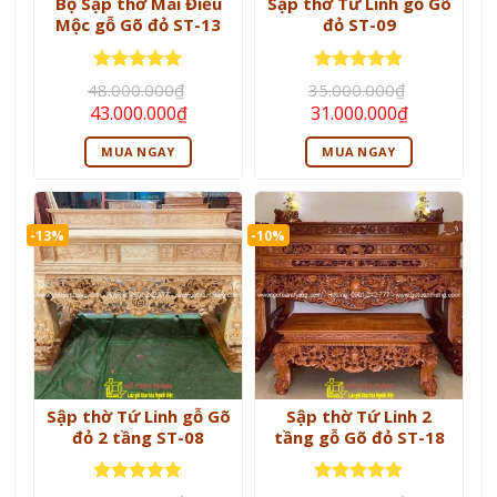
Bộ Sập thờ Mai Điểu
Sập thờ Tứ Linh gỗ Gõ
Mộc gỗ Gõ đỏ ST-13
đỏ ST-09
Được xếp
Được xếp
48.000.000
₫
35.000.000
₫
hạng
5
5
hạng
5
5
Giá
Giá
Giá
Giá
43.000.000
₫
31.000.000
₫
sao
sao
gốc
hiện
gốc
hiện
là:
tại
là:
tại
MUA NGAY
MUA NGAY
48.000.000₫.
là:
35.000.000₫.
là:
43.000.000₫.
31.000.000
-13%
-10%
Sập thờ Tứ Linh gỗ Gõ
Sập thờ Tứ Linh 2
đỏ 2 tầng ST-08
tầng gỗ Gõ đỏ ST-18
Được xếp
Được xếp