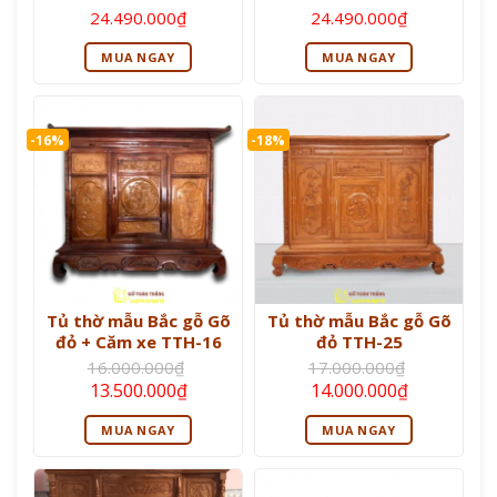
Được xếp
Được xếp
24.490.000
₫
24.490.000
₫
hạng
5
5
hạng
5
5
sao
sao
MUA NGAY
MUA NGAY
-16%
-18%
Tủ thờ mẫu Bắc gỗ Gõ
Tủ thờ mẫu Bắc gỗ Gõ
đỏ + Căm xe TTH-16
đỏ TTH-25
16.000.000
₫
17.000.000
₫
Giá
Giá
Giá
Giá
13.500.000
₫
14.000.000
₫
gốc
hiện
gốc
hiện
là:
tại
là:
tại
MUA NGAY
MUA NGAY
16.000.000₫.
là:
17.000.000₫.
là:
13.500.000₫.
14.000.000