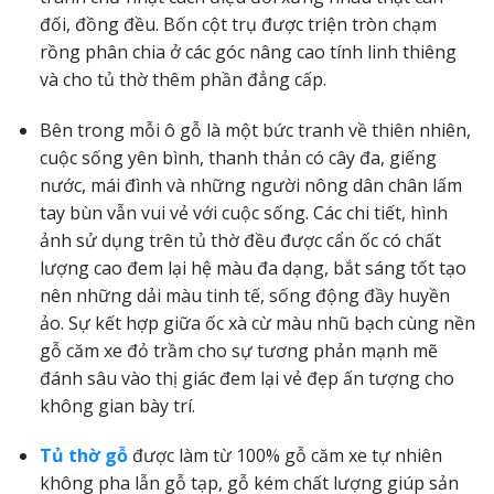
đối, đồng đều. Bốn cột trụ được triện tròn chạm
rồng phân chia ở các góc nâng cao tính linh thiêng
và cho tủ thờ thêm phần đẳng cấp.
Bên trong mỗi ô gỗ là một bức tranh về thiên nhiên,
cuộc sống yên bình, thanh thản có cây đa, giếng
nước, mái đình và những người nông dân chân lấm
tay bùn vẫn vui vẻ với cuộc sống. Các chi tiết, hình
ảnh sử dụng trên tủ thờ đều được cẩn ốc có chất
lượng cao đem lại hệ màu đa dạng, bắt sáng tốt tạo
nên những dải màu tinh tế, sống động đầy huyền
ảo. Sự kết hợp giữa ốc xà cừ màu nhũ bạch cùng nền
gỗ căm xe đỏ trầm cho sự tương phản mạnh mẽ
đánh sâu vào thị giác đem lại vẻ đẹp ấn tượng cho
không gian bày trí.
Tủ thờ gỗ
được làm từ 100% gỗ căm xe tự nhiên
không pha lẫn gỗ tạp, gỗ kém chất lượng giúp sản