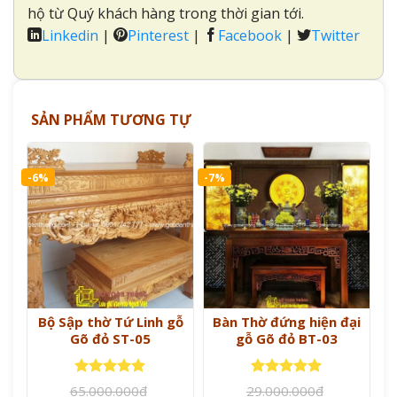
hộ từ Quý khách hàng trong thời gian tới.
Linkedin
|
Pinterest
|
Facebook
|
Twitter
SẢN PHẨM TƯƠNG TỰ
-6%
-7%
Bộ Sập thờ Tứ Linh gỗ
Bàn Thờ đứng hiện đại
Gõ đỏ ST-05
gỗ Gõ đỏ BT-03
Được xếp
Được xếp
65.000.000
₫
29.000.000
₫