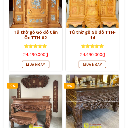
Tủ thờ gỗ Gõ đỏ Cẩn
Tủ thờ gỗ Gõ đỏ TTH-
Ốc TTH-02
14
Được xếp
Được xếp
24.490.000
₫
24.490.000
₫
hạng
5
5
hạng
5
5
sao
sao
MUA NGAY
MUA NGAY
-9%
-5%