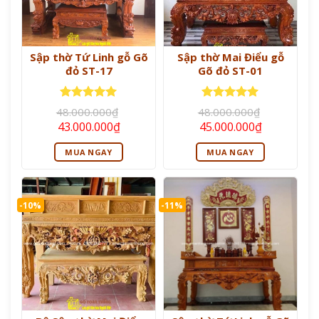
Sập thờ Tứ Linh gỗ Gõ
Sập thờ Mai Điểu gỗ
đỏ ST-17
Gõ đỏ ST-01
Được xếp
Được xếp
48.000.000
₫
48.000.000
₫
hạng
5
5
hạng
5
5
Giá
Giá
Giá
Giá
43.000.000
₫
45.000.000
₫
sao
sao
gốc
hiện
gốc
hiện
là:
tại
là:
tại
MUA NGAY
MUA NGAY
48.000.000₫.
là:
48.000.000₫.
là:
43.000.000₫.
45.000.000
-10%
-11%