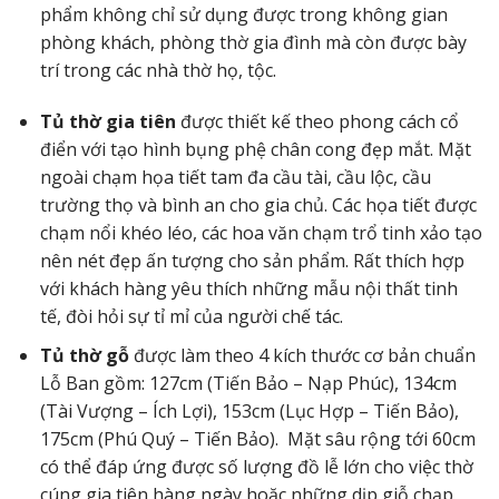
phẩm không chỉ sử dụng được trong không gian
phòng khách, phòng thờ gia đình mà còn được bày
trí trong các nhà thờ họ, tộc.
Tủ thờ gia tiên
được thiết kế theo phong cách cổ
điển với tạo hình bụng phệ chân cong đẹp mắt. Mặt
ngoài chạm họa tiết tam đa cầu tài, cầu lộc, cầu
trường thọ và bình an cho gia chủ. Các họa tiết được
chạm nổi khéo léo, các hoa văn chạm trổ tinh xảo tạo
nên nét đẹp ấn tượng cho sản phẩm. Rất thích hợp
với khách hàng yêu thích những mẫu nội thất tinh
tế, đòi hỏi sự tỉ mỉ của người chế tác.
Tủ thờ gỗ
được làm theo 4 kích thước cơ bản chuẩn
Lỗ Ban gồm: 127cm (Tiến Bảo – Nạp Phúc), 134cm
(Tài Vượng – Ích Lợi), 153cm (Lục Hợp – Tiến Bảo),
175cm (Phú Quý – Tiến Bảo). Mặt sâu rộng tới 60cm
có thể đáp ứng được số lượng đồ lễ lớn cho việc thờ
cúng gia tiên hàng ngày hoặc những dịp giỗ chạp