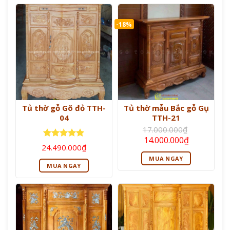
-18%
Tủ thờ gỗ Gõ đỏ TTH-
Tủ thờ mẫu Bắc gỗ Gụ
04
TTH-21
17.000.000
₫
Giá
Giá
14.000.000
₫
Được xếp
gốc
hiện
24.490.000
₫
là:
tại
hạng
5
5
MUA NGAY
17.000.000₫.
là:
sao
MUA NGAY
14.000.000