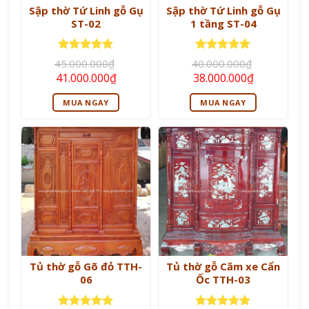
Sập thờ Tứ Linh gỗ Gụ
Sập thờ Tứ Linh gỗ Gụ
ST-02
1 tầng ST-04
Được xếp
Được xếp
45.000.000
₫
40.000.000
₫
hạng
5
5
hạng
5
5
Giá
Giá
Giá
Giá
41.000.000
₫
38.000.000
₫
sao
sao
gốc
hiện
gốc
hiện
là:
tại
là:
tại
MUA NGAY
MUA NGAY
45.000.000₫.
là:
40.000.000₫.
là:
41.000.000₫.
38.000.000
Tủ thờ gỗ Gõ đỏ TTH-
Tủ thờ gỗ Căm xe Cẩn
06
Ốc TTH-03