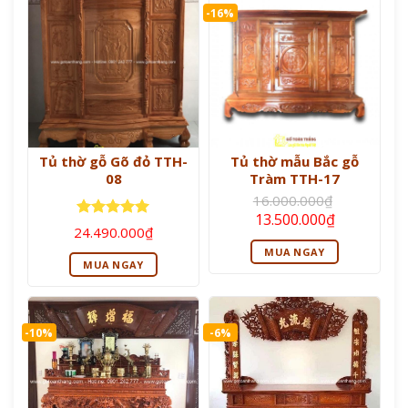
-16%
Tủ thờ gỗ Gõ đỏ TTH-
Tủ thờ mẫu Bắc gỗ
08
Tràm TTH-17
16.000.000
₫
Giá
Giá
13.500.000
₫
Được xếp
gốc
hiện
24.490.000
₫
là:
tại
hạng
5
5
MUA NGAY
16.000.000₫.
là:
sao
MUA NGAY
13.500.000
-10%
-6%