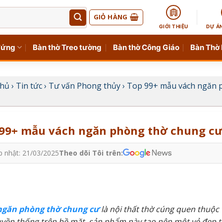
GIỎ HÀNG
GIỚI THIỆU
DỰ Á
đứng
Bàn thờ Treo tường
Bàn thờ Công Giáo
Bàn Thờ
chủ
›
Tin tức
›
Tư vấn Phong thủy
›
Top 99+ mẫu vách ngăn p
99+ mẫu vách ngăn phòng thờ chung cư 
p nhật: 21/03/2025
Theo dõi Tôi trên:
ngăn phòng thờ chung cư
là nội thất thờ cúng quen thuộc 
ruyền thống trên bề mặt, sản phẩm này tạo nên một vẻ đẹp t