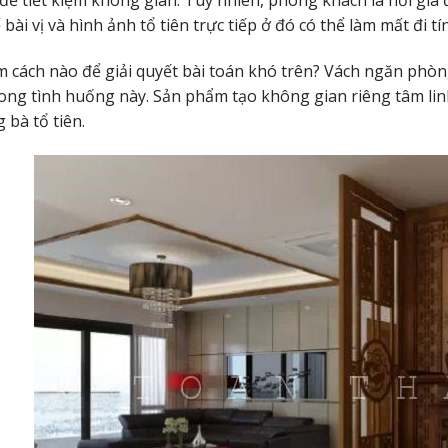
để tiết kiệm không gian. Tuy nhiên, phòng khách là nơi gia
 bài vị và hình ảnh tổ tiên trực tiếp ở đó có thể làm mất đi t
m cách nào để giải quyết bài toán khó trên? Vách ngăn phòng
ong tình huống này. Sản phẩm tạo không gian riêng tâm linh 
 bà tổ tiên.