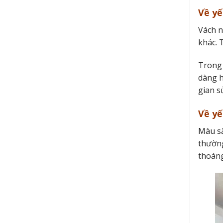
Về yế
Vách n
khác. 
Trong 
dàng h
gian s
Về yế
Màu sắ
thường
thoán