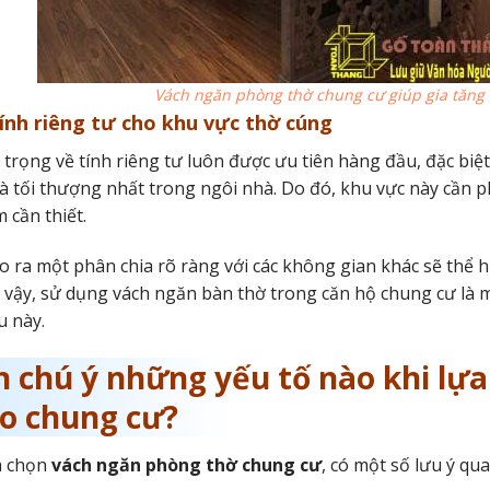
Vách ngăn phòng thờ chung cư giúp gia tăng
ính riêng tư cho khu vực thờ cúng
 trọng về tính riêng tư luôn được ưu tiên hàng đầu, đặc biệ
và tối thượng nhất trong ngôi nhà. Do đó, khu vực này cần p
 cần thiết.
ạo ra một phân chia rõ ràng với các không gian khác sẽ thể h
Vì vậy, sử dụng vách ngăn bàn thờ trong căn hộ chung cư là 
u này.
n chú ý những yếu tố nào khi lự
eo chung cư?
a chọn
vách ngăn phòng thờ chung cư
, có một số lưu ý qu