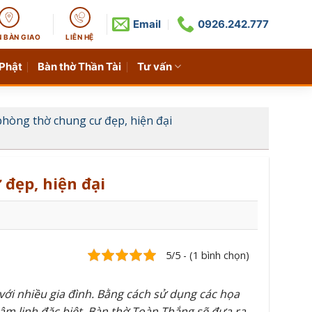
Email
0926.242.777
N BÀN GIAO
LIÊN HỆ
 Phật
Bàn thờ Thần Tài
Tư vấn
hòng thờ chung cư đẹp, hiện đại
đẹp, hiện đại
5/5 - (1 bình chọn)
với nhiều gia đình. Bằng cách sử dụng các họa
âm linh đặc biệt. Bàn thờ Toàn Thắng sẽ đưa ra