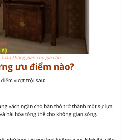
 toán không gian cho gia chủ
ững ưu điểm nào?
điểm vượt trội sau:
dụng vách ngăn cho bàn thờ trở thành một sự lựa
 và hài hòa tổng thể cho không gian sống.
kế, phù hợp với mọi loại không gian. Nhờ đó, việc