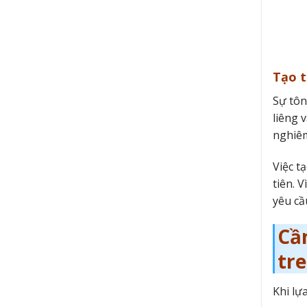
Tạo t
Sự tôn
liêng 
nghiêm
Việc t
tiên. 
yêu cầ
Cầ
tr
Khi lự