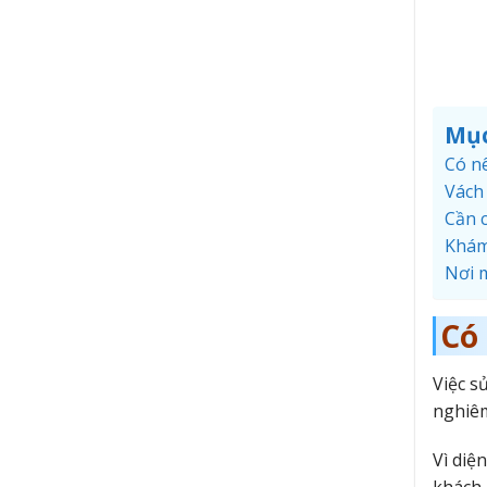
Mục
Có n
Vách
Cần 
Khám
Nơi 
Có
Việc s
nghiêm
Vì diệ