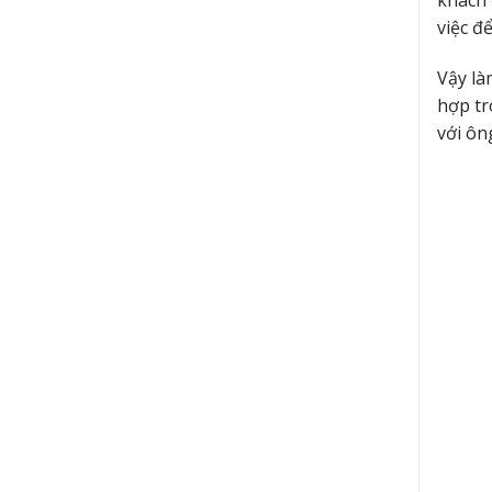
khách 
việc để
Vậy là
hợp tr
với ông