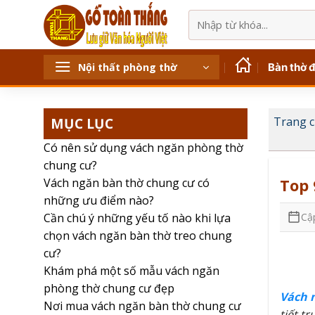
Bỏ
Tìm
qua
kiếm:
nội
dung
Bàn thờ 
Nội thất phòng thờ
MỤC LỤC
Trang 
Có nên sử dụng vách ngăn phòng thờ
chung cư?
Top 
Vách ngăn bàn thờ chung cư có
những ưu điểm nào?
Cậ
Cần chú ý những yếu tố nào khi lựa
chọn vách ngăn bàn thờ treo chung
cư?
Khám phá một số mẫu vách ngăn
phòng thờ chung cư đẹp
Vách 
Nơi mua vách ngăn bàn thờ chung cư
tiết t