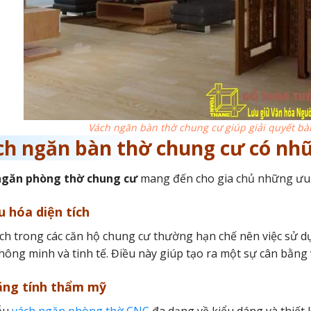
Vách ngăn bàn thờ chung cư giúp giải quyết bài
ch ngăn bàn thờ chung cư có nh
ngăn phòng thờ chung cư
mang đến cho gia chủ những ưu 
u hóa diện tích
ích trong các căn hộ chung cư thường hạn chế nên việc sử 
hông minh và tinh tế. Điều này giúp tạo ra một sự cân bằng
ăng tính thẩm mỹ
ẫu
vách ngăn phòng thờ CNC
đa dạng về kiểu dáng và thiết 