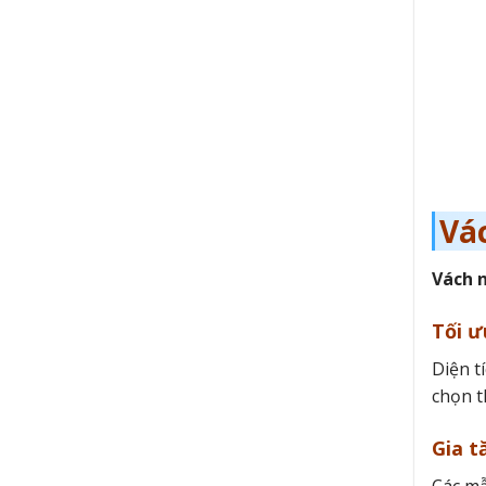
Vá
Vách 
Tối ư
Diện t
chọn t
Gia t
Các m