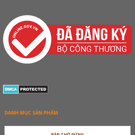
DANH MỤC SẢN PHẨM
BÀN THỜ ĐỨNG