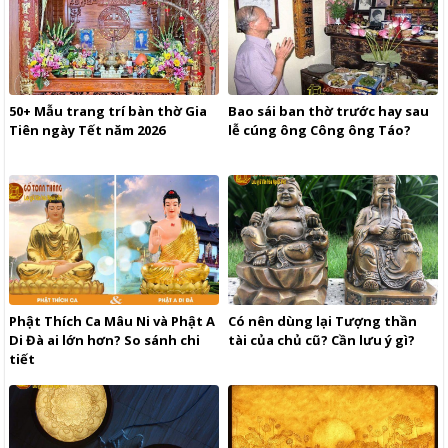
50+ Mẫu trang trí bàn thờ Gia
Bao sái ban thờ trước hay sau
Tiên ngày Tết năm 2026
lễ cúng ông Công ông Táo?
Phật Thích Ca Mâu Ni và Phật A
Có nên dùng lại Tượng thần
Di Đà ai lớn hơn? So sánh chi
tài của chủ cũ? Cần lưu ý gì?
tiết