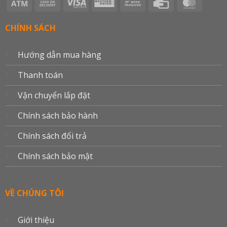
Atm
Cash
Visa
Western
Bank
Credit
Master
On
Electron
Union
Transfer
Card
Delivery
CHÍNH SÁCH
Hướng dẫn mua hàng
Thanh toán
Vận chuyển lắp đặt
Chính sách bảo hành
Chính sách đổi trả
Chính sách bảo mật
VỀ CHÚNG TÔI
Giới thiệu