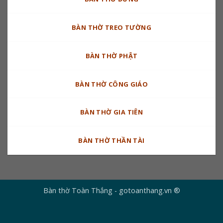
BÀN THỜ TREO TƯỜNG
BÀN THỜ PHẬT
BÀN THỜ CÔNG GIÁO
BÀN THỜ GIA TIÊN
BÀN THỜ THẦN TÀI
Bàn thờ Toàn Thắng - gotoanthang.vn ®