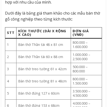
hợp với nhu cầu của mình.
​Dưới đây là bảng giá tham khảo cho các mẫu bàn thờ
gỗ công nghiệp theo từng kích thước:
KÍCH THƯỚC (DÀI X RỘNG
ĐƠN GIÁ
STT
X CAO)
(VNĐ)
800.000 –
1
Bàn thờ Thần tài 48 x 81 cm
1.600.000
1.000.000 –
2
Bàn thờ Thần tài 60 x 88 cm
2.500.000
500.000 –
3
Bàn thờ treo tường 61 x 42cm
800.000
800.000 –
4
Bàn thờ treo tường 81 x 48cm
1.500.000
3.500.000 –
5
Bàn thờ đứng 127 x 60cm
4.500.000
4.000.000 –
6
Bàn thờ đứng 153 x 68cm