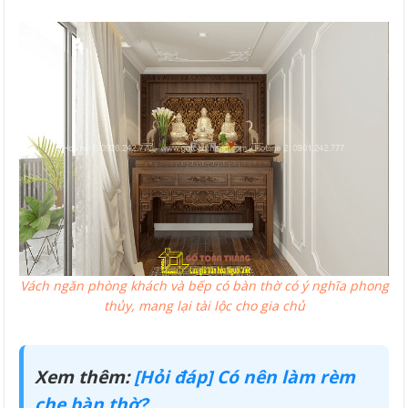
Vách ngăn phòng khách và bếp có bàn thờ có ý nghĩa phong
thủy, mang lại tài lộc cho gia chủ
Xem thêm:
[Hỏi đáp] Có nên làm rèm
che bàn thờ?