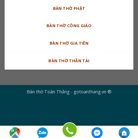
BÀN THỜ PHẬT
BÀN THỜ CÔNG GIÁO
BÀN THỜ GIA TIÊN
BÀN THỜ THẦN TÀI
Bàn thờ Toàn Thắng - gotoanthang.vn ®