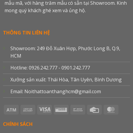
mẫu mã, với hàng trăm mẫu có sẵn tại Showroom. Kinh
mong quý khách ghé xem và ủng hộ.
THÔNG TIN LIÊN HỆ
Showroom: 249 Đỗ Xuân Hợp, Phước Long B, Q.9,
HCM
Hotline: 0926.242.777 - 0901.242.777
Xưởng sản xuất: Thái Hòa, Tân Uyên, Bình Dương
Email: Noithattoanthanghcm@gmail.com
Atm
Cash
Visa
Western
Bank
Credit
Master
On
Electron
Union
Transfer
Card
Delivery
CHÍNH SÁCH