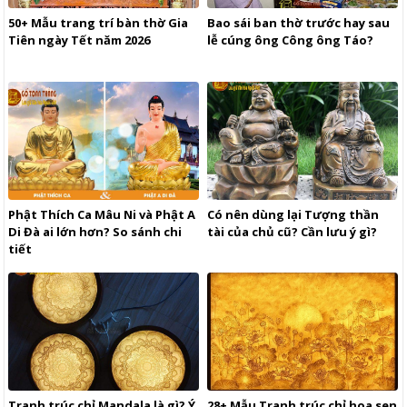
50+ Mẫu trang trí bàn thờ Gia
Bao sái ban thờ trước hay sau
Tiên ngày Tết năm 2026
lễ cúng ông Công ông Táo?
Phật Thích Ca Mâu Ni và Phật A
Có nên dùng lại Tượng thần
Di Đà ai lớn hơn? So sánh chi
tài của chủ cũ? Cần lưu ý gì?
tiết
Tranh trúc chỉ Mandala là gì? Ý
28+ Mẫu Tranh trúc chỉ hoa sen