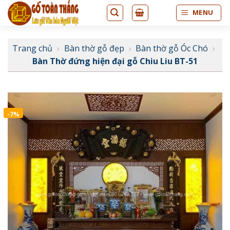
Bỏ
MENU
qua
nội
dung
Trang chủ
›
Bàn thờ gỗ đẹp
›
Bàn thờ gỗ Óc Chó
›
Bàn Thờ đứng hiện đại gỗ Chiu Liu BT-51
-7%