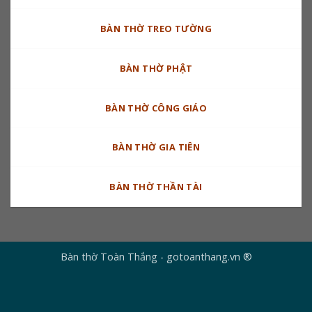
BÀN THỜ TREO TƯỜNG
BÀN THỜ PHẬT
BÀN THỜ CÔNG GIÁO
BÀN THỜ GIA TIÊN
BÀN THỜ THẦN TÀI
Bàn thờ Toàn Thắng - gotoanthang.vn ®