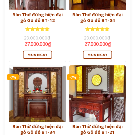
Bàn Thờ đứng hiện đại
Bàn Thờ đứng hiện đại
gỗ Gõ đỏ BT-12
gỗ Gõ đỏ BT-04
Được xếp
Được xếp
29.000.000
₫
29.000.000
₫
hạng
5
5
hạng
5
5
Giá
Giá
Giá
Giá
27.000.000
₫
27.000.000
₫
sao
sao
gốc
hiện
gốc
hiện
là:
tại
là:
tại
MUA NGAY
MUA NGAY
29.000.000₫.
là:
29.000.000₫.
là:
27.000.000₫.
27.000.000
-7%
-7%
Bàn Thờ đứng hiện đại
Bàn Thờ đứng hiện đại
gỗ Gõ đỏ BT-34
gỗ Gõ đỏ BT-21