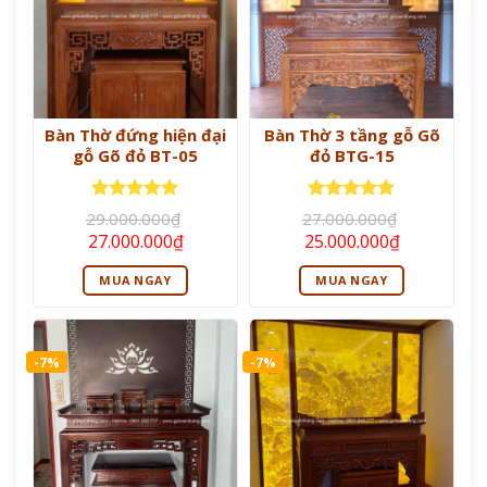
Bàn Thờ đứng hiện đại
Bàn Thờ 3 tầng gỗ Gõ
gỗ Gõ đỏ BT-05
đỏ BTG-15
Được xếp
Được xếp
29.000.000
₫
27.000.000
₫
hạng
5
5
hạng
5
5
Giá
Giá
Giá
Giá
27.000.000
₫
25.000.000
₫
sao
sao
gốc
hiện
gốc
hiện
là:
tại
là:
tại
MUA NGAY
MUA NGAY
29.000.000₫.
là:
27.000.000₫.
là:
27.000.000₫.
25.000.000
-7%
-7%