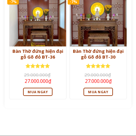
-7%
-7%
Bàn Thờ đứng hiện đại
Bàn Thờ đứng hiện đại
gỗ Gõ đỏ BT-36
gỗ Gõ đỏ BT-30
Được xếp
Được xếp
29.000.000
₫
29.000.000
₫
hạng
5
5
hạng
5
5
Giá
Giá
Giá
Giá
27.000.000
₫
27.000.000
₫
sao
sao
gốc
hiện
gốc
hiện
là:
tại
là:
tại
MUA NGAY
MUA NGAY
29.000.000₫.
là:
29.000.000₫.
là:
27.000.000₫.
27.000.000