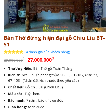
Bàn Thờ đứng hiện đại gỗ Chiu Liu BT-
51
(
4
đánh giá của khách hàng)
Giá
Giá
5
4
trên 5
₫
₫
27.000.000
29.000.000
dựa trên
gốc
hiện
đánh giá
Thương Hiệu:
Bàn Thờ gỗ Toàn Thắng
là:
tại
Kích thước:
29.000.000₫.
Chuẩn phong thủy 61×89, 61×107, 61×127,
là:
67×153…(Nhận đặt kích thước theo yêu cầu)
27.000.000₫.
Chất liệu:
Gỗ Chiu Liu (Chiêu Liêu)
Màu sắc:
Tuỳ chọn.
Bảo hành:
7 năm, bảo trì trọn đời.
Giao hàng:
toàn quốc.