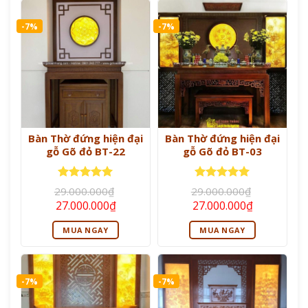
-7%
-7%
Bàn Thờ đứng hiện đại
Bàn Thờ đứng hiện đại
gỗ Gõ đỏ BT-22
gỗ Gõ đỏ BT-03
Được xếp
Được xếp
29.000.000
₫
29.000.000
₫
hạng
5
5
hạng
5
5
Giá
Giá
Giá
Giá
27.000.000
₫
27.000.000
₫
sao
sao
gốc
hiện
gốc
hiện
là:
tại
là:
tại
MUA NGAY
MUA NGAY
29.000.000₫.
là:
29.000.000₫.
là:
27.000.000₫.
27.000.000
-7%
-7%