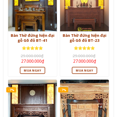
Bàn Thờ đứng hiện đại
Bàn Thờ đứng hiện đại
gỗ Gõ đỏ BT-41
gỗ Gõ đỏ BT-23
Được xếp
Được xếp
29.000.000
₫
29.000.000
₫
hạng
5
5
hạng
5
5
Giá
Giá
Giá
Giá
27.000.000
₫
27.000.000
₫
sao
sao
gốc
hiện
gốc
hiện
là:
tại
là:
tại
MUA NGAY
MUA NGAY
29.000.000₫.
là:
29.000.000₫.
là:
27.000.000₫.
27.000.000
-7%
-7%