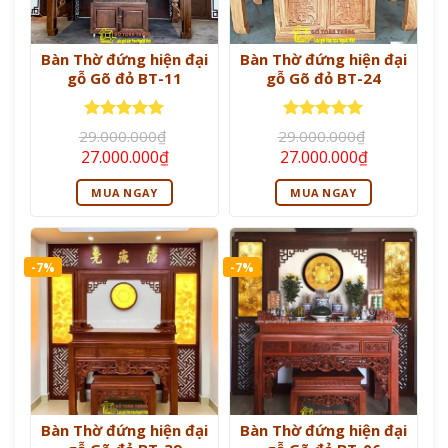
Bàn Thờ đứng hiện đại
Bàn Thờ đứng hiện đại
gỗ Gõ đỏ BT-11
gỗ Gõ đỏ BT-24
Được xếp
Được xếp
29.000.000
₫
29.000.000
₫
hạng
5
5
hạng
5
5
Giá
Giá
Giá
Giá
27.000.000
₫
27.000.000
₫
sao
sao
gốc
hiện
gốc
hiện
là:
tại
là:
tại
MUA NGAY
MUA NGAY
29.000.000₫.
là:
29.000.000₫.
là:
27.000.000₫.
27.000.000
-7%
-7%
Bàn Thờ đứng hiện đại
Bàn Thờ đứng hiện đại