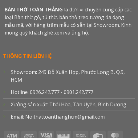
BÀN THỜ TOÀN THẮNG
là đơn vị chuyên cung cấp các
loại Bàn thờ gỗ, tủ thờ, bàn thờ treo tường đa dạng
mẫu mã, với hàng trăm mẫu có sẵn tại Showroom. Kinh
mong quý khách ghé xem và ủng hộ.
THÔNG TIN LIÊN HỆ
Showroom: 249 Đỗ Xuân Hợp, Phước Long B, Q.9,
HCM
Hotline: 0926.242.777 - 0901.242.777
Xưởng sản xuất: Thái Hòa, Tân Uyên, Bình Dương
Email: Noithattoanthanghcm@gmail.com
Atm
Cash
Visa
Western
Bank
Credit
Master